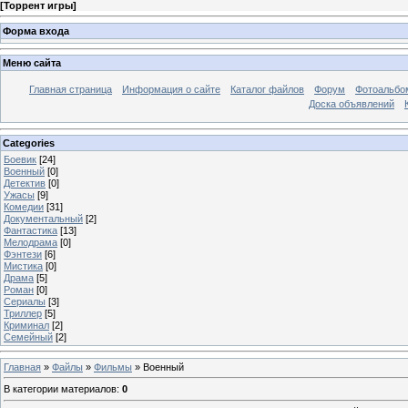
[
Торрент игры
]
Форма входа
Меню сайта
Главная страница
Информация о сайте
Каталог файлов
Форум
Фотоальб
Доска объявлений
Categories
Боевик
[24]
Военный
[0]
Детектив
[0]
Ужасы
[9]
Комедии
[31]
Документальный
[2]
Фантастика
[13]
Мелодрама
[0]
Фэнтези
[6]
Мистика
[0]
Драма
[5]
Роман
[0]
Сериалы
[3]
Триллер
[5]
Криминал
[2]
Семейный
[2]
Главная
»
Файлы
»
Фильмы
» Военный
В категории материалов
:
0