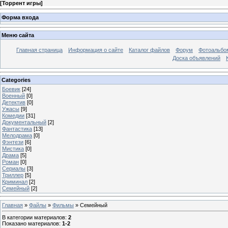
[
Торрент игры
]
Форма входа
Меню сайта
Главная страница
Информация о сайте
Каталог файлов
Форум
Фотоальб
Доска объявлений
Categories
Боевик
[24]
Военный
[0]
Детектив
[0]
Ужасы
[9]
Комедии
[31]
Документальный
[2]
Фантастика
[13]
Мелодрама
[0]
Фэнтези
[6]
Мистика
[0]
Драма
[5]
Роман
[0]
Сериалы
[3]
Триллер
[5]
Криминал
[2]
Семейный
[2]
Главная
»
Файлы
»
Фильмы
» Семейный
В категории материалов
:
2
Показано материалов
:
1-2