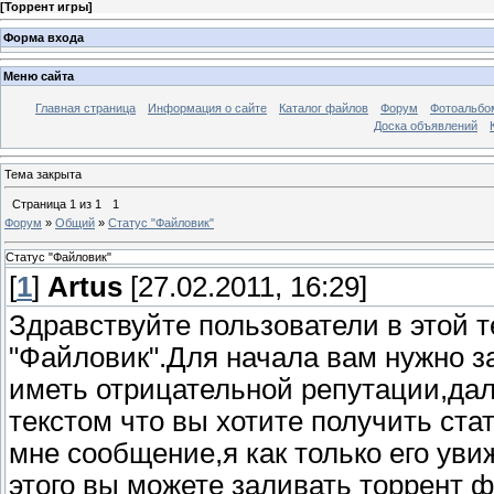
[
Торрент игры
]
Форма входа
Меню сайта
Главная страница
Информация о сайте
Каталог файлов
Форум
Фотоальб
Доска объявлений
Тема закрыта
Страница
1
из
1
1
Форум
»
Общий
»
Статус "Файловик"
Статус "Файловик"
[
1
]
Artus
[27.02.2011, 16:29]
Здравствуйте пользователи в этой т
"Файловик".Для начала вам нужно за
иметь отрицательной репутации,дал
текстом что вы хотите получить ста
мне сообщение,я как только его уви
этого вы можете заливать торрент ф