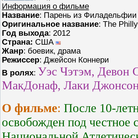
Информация о фильме
Название
: Парень из Филадельфии
Оригинальное название
: The Phill
Год выхода
: 2012
Страна:
США
Жанр
: боевик, драма
Режиссер
: Джейсон Коннери
Уэс Чэтэм, Девон С
В ролях
:
МакДонаф, Лаки Джонсо
О фильме
:
После 10-лет
освобожден под честное 
Национальной Атлетическ