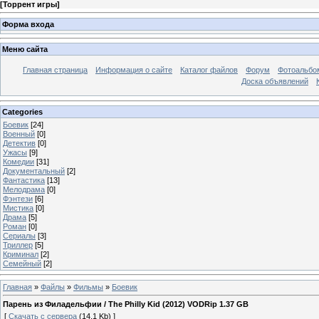
[
Торрент игры
]
Форма входа
Меню сайта
Главная страница
Информация о сайте
Каталог файлов
Форум
Фотоальб
Доска объявлений
Categories
Боевик
[24]
Военный
[0]
Детектив
[0]
Ужасы
[9]
Комедии
[31]
Документальный
[2]
Фантастика
[13]
Мелодрама
[0]
Фэнтези
[6]
Мистика
[0]
Драма
[5]
Роман
[0]
Сериалы
[3]
Триллер
[5]
Криминал
[2]
Семейный
[2]
Главная
»
Файлы
»
Фильмы
»
Боевик
Парень из Филадельфии / The Philly Kid (2012) VODRip 1.37 GB
[
Скачать с сервера
(14.1 Kb) ]