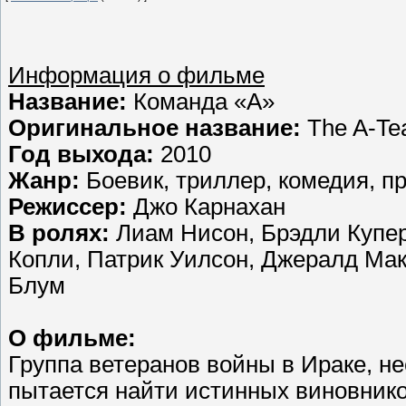
Информация о фильме
Название:
Команда «А»
Оригинальное название:
The A-T
Год выхода:
2010
Жанр:
Боевик, триллер, комедия, 
Режиссер:
Джо Карнахан
В ролях:
Лиам Нисон, Брэдли Купер
Копли, Патрик Уилсон, Джералд Мак
Блум
О фильме:
Группа ветеранов войны в Ираке, н
пытается найти истинных виновнико