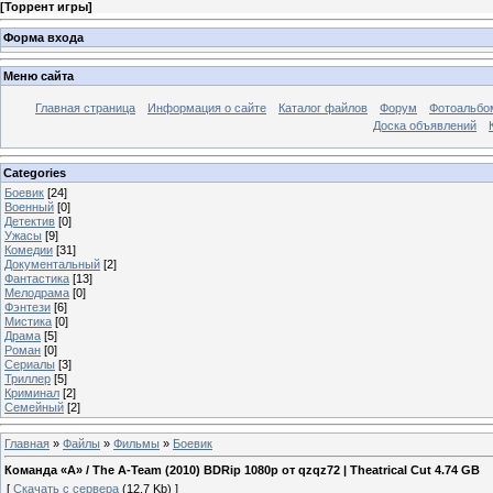
[
Торрент игры
]
Форма входа
Меню сайта
Главная страница
Информация о сайте
Каталог файлов
Форум
Фотоальб
Доска объявлений
Categories
Боевик
[24]
Военный
[0]
Детектив
[0]
Ужасы
[9]
Комедии
[31]
Документальный
[2]
Фантастика
[13]
Мелодрама
[0]
Фэнтези
[6]
Мистика
[0]
Драма
[5]
Роман
[0]
Сериалы
[3]
Триллер
[5]
Криминал
[2]
Семейный
[2]
Главная
»
Файлы
»
Фильмы
»
Боевик
Команда «А» / The A-Team (2010) BDRip 1080p от qzqz72 | Theatrical Cut 4.74 GB
[
Скачать с сервера
(12.7 Kb) ]