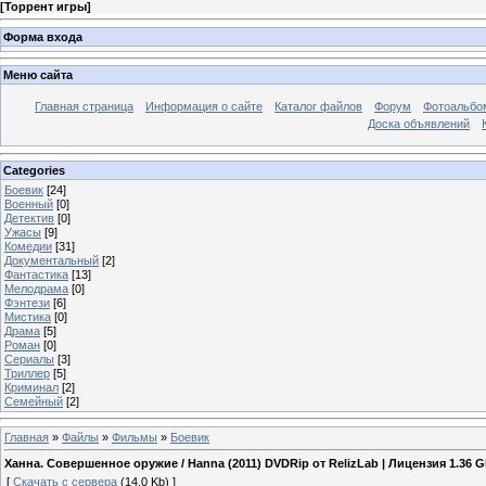
[
Торрент игры
]
Форма входа
Меню сайта
Главная страница
Информация о сайте
Каталог файлов
Форум
Фотоальб
Доска объявлений
Categories
Боевик
[24]
Военный
[0]
Детектив
[0]
Ужасы
[9]
Комедии
[31]
Документальный
[2]
Фантастика
[13]
Мелодрама
[0]
Фэнтези
[6]
Мистика
[0]
Драма
[5]
Роман
[0]
Сериалы
[3]
Триллер
[5]
Криминал
[2]
Семейный
[2]
Главная
»
Файлы
»
Фильмы
»
Боевик
Ханна. Совершенное оружие / Hanna (2011) DVDRip от RelizLab | Лицензия 1.36 
[
Скачать с сервера
(14.0 Kb) ]