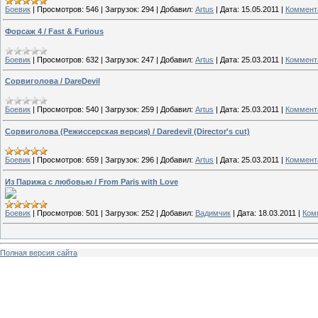
Боевик
|
Просмотров:
546
|
Загрузок:
294
|
Добавил:
Artus
|
Дата:
15.05.2011
|
Коммента
Форсаж 4 / Fast & Furious
Боевик
|
Просмотров:
632
|
Загрузок:
247
|
Добавил:
Artus
|
Дата:
25.03.2011
|
Коммента
Сорвиголова / DareDevil
Боевик
|
Просмотров:
540
|
Загрузок:
259
|
Добавил:
Artus
|
Дата:
25.03.2011
|
Коммента
Сорвиголова (Режиссерская версия) / Daredevil (Director's cut)
Боевик
|
Просмотров:
659
|
Загрузок:
296
|
Добавил:
Artus
|
Дата:
25.03.2011
|
Коммента
Из Парижа с любовью / From Paris with Love
Боевик
|
Просмотров:
501
|
Загрузок:
252
|
Добавил:
Вадимчик
|
Дата:
18.03.2011
|
Ком
Полная версия сайта