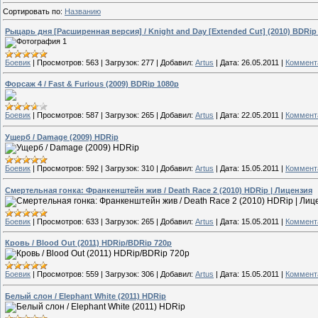
Сортировать по
:
Названию
Рыцарь дня [Расширенная версия] / Knight and Day [Extended Cut] (2010) BDRip
Боевик
|
Просмотров:
563
|
Загрузок:
277
|
Добавил:
Artus
|
Дата:
26.05.2011
|
Коммента
Форсаж 4 / Fast & Furious (2009) BDRip 1080p
Боевик
|
Просмотров:
587
|
Загрузок:
265
|
Добавил:
Artus
|
Дата:
22.05.2011
|
Коммента
Ущерб / Damage (2009) HDRip
Боевик
|
Просмотров:
592
|
Загрузок:
310
|
Добавил:
Artus
|
Дата:
15.05.2011
|
Коммента
Смертельная гонка: Франкенштейн жив / Death Race 2 (2010) HDRip | Лицензия
Боевик
|
Просмотров:
633
|
Загрузок:
265
|
Добавил:
Artus
|
Дата:
15.05.2011
|
Коммента
Кровь / Blood Out (2011) HDRip/BDRip 720p
Боевик
|
Просмотров:
559
|
Загрузок:
306
|
Добавил:
Artus
|
Дата:
15.05.2011
|
Коммента
Белый слон / Elephant White (2011) HDRip