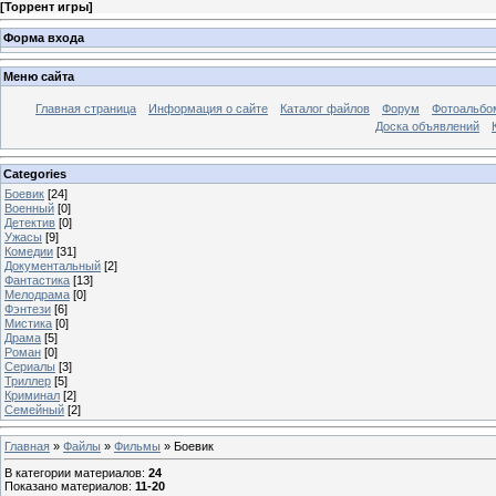
[
Торрент игры
]
Форма входа
Меню сайта
Главная страница
Информация о сайте
Каталог файлов
Форум
Фотоальб
Доска объявлений
Categories
Боевик
[24]
Военный
[0]
Детектив
[0]
Ужасы
[9]
Комедии
[31]
Документальный
[2]
Фантастика
[13]
Мелодрама
[0]
Фэнтези
[6]
Мистика
[0]
Драма
[5]
Роман
[0]
Сериалы
[3]
Триллер
[5]
Криминал
[2]
Семейный
[2]
Главная
»
Файлы
»
Фильмы
» Боевик
В категории материалов
:
24
Показано материалов
:
11-20