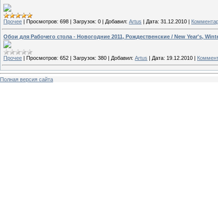
Прочее
|
Просмотров:
698
|
Загрузок:
0
|
Добавил:
Artus
|
Дата:
31.12.2010
|
Комментар
Обои для Рабочего стола - Новогодние 2011, Рождественские / New Year's, Winte
Прочее
|
Просмотров:
652
|
Загрузок:
380
|
Добавил:
Artus
|
Дата:
19.12.2010
|
Коммент
Полная версия сайта