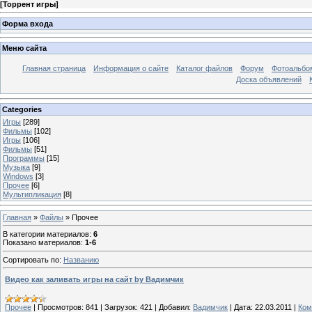
[
Торрент игры
]
Форма входа
Меню сайта
Главная страница
Информация о сайте
Каталог файлов
Форум
Фотоальб
Доска объявлений
Categories
Игры
[289]
Фильмы
[102]
Игры
[106]
Фильмы
[51]
Программы
[15]
Музыка
[9]
Windows
[3]
Прочее
[6]
Мультипликация
[8]
Главная
»
Файлы
» Прочее
В категории материалов
:
6
Показано материалов
:
1-6
Сортировать по
:
Названию
Видео как заливать игры на сайт by Вадимчик
Прочее
|
Просмотров:
841
|
Загрузок:
421
|
Добавил:
Вадимчик
|
Дата:
22.03.2011
|
Ком