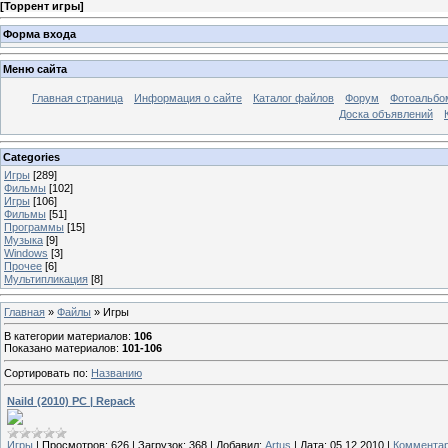
[
Торрент игры
]
Форма входа
Меню сайта
Главная страница
Информация о сайте
Каталог файлов
Форум
Фотоальб
Доска объявлений
Categories
Игры
[289]
Фильмы
[102]
Игры
[106]
Фильмы
[51]
Программы
[15]
Музыка
[9]
Windows
[3]
Прочее
[6]
Мультипликация
[8]
Главная
»
Файлы
» Игры
В категории материалов
:
106
Показано материалов
:
101-106
Сортировать по
:
Названию
Naild (2010) PC | Repack
Игры
|
Просмотров:
626
|
Загрузок:
368
|
Добавил:
Artus
|
Дата:
05.12.2010
|
Комментар