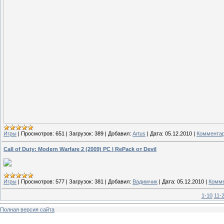
Игры
|
Просмотров:
651
|
Загрузок:
389
|
Добавил:
Artus
|
Дата:
05.12.2010
|
Комментар
Call of Duty: Modern Warfare 2 (2009) PC | RePack от Devil
Игры
|
Просмотров:
577
|
Загрузок:
381
|
Добавил:
Вадимчик
|
Дата:
05.12.2010
|
Комме
1-10
11-
Полная версия сайта