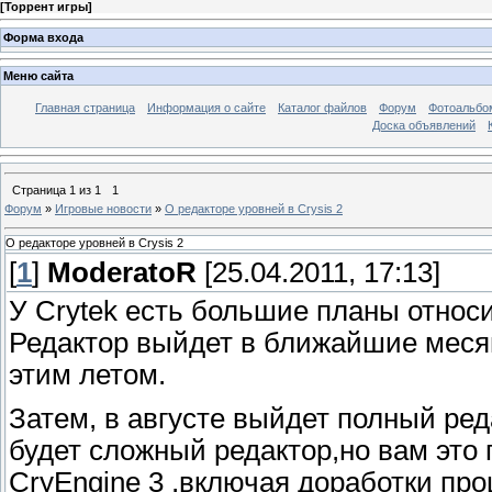
[
Торрент игры
]
Форма входа
Меню сайта
Главная страница
Информация о сайте
Каталог файлов
Форум
Фотоальб
Доска объявлений
Страница
1
из
1
1
Форум
»
Игровые новости
»
О редакторе уровней в Crysis 2
О редакторе уровней в Crysis 2
[
1
]
ModeratoR
[25.04.2011, 17:13]
У Crytek есть большие планы относи
Редактор выйдет в ближайшие меся
этим летом.
Затем, в августе выйдет полный ред
будет сложный редактор,но вам это 
CryEngine 3 ,включая доработки пр