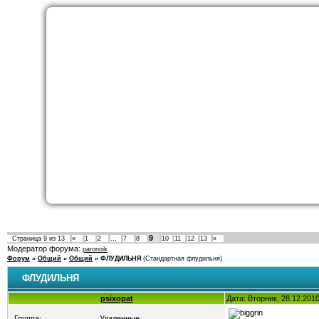
9
Страница
9
из
13
«
1
2
…
7
8
10
11
12
13
»
Модератор форума:
paronoik
Форум
»
Общий
»
Общий
»
ФЛУДИЛЬНЯ
(Стандартная флудильня)
ФЛУДИЛЬНЯ
psixopat
Дата: Вторник, 28.12.201
Группа:
Удаленные