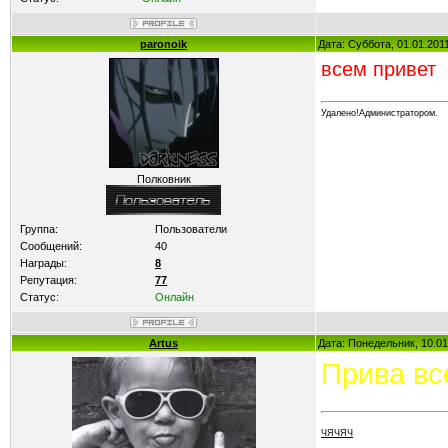
paronoik
Дата: Суббота, 01.01.201
всем привет
Удалено!Администратором.
Полковник
Группа:
Пользователи
Сообщений:
40
Награды:
8
Репутация:
77
Статус:
Онлайн
Artus
Дата: Понедельник, 10.01
Прива вс
ЧЯЧЯЧ