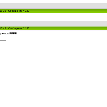
 13:35 | Сообщение #
122
 13:43 | Сообщение #
123
раница RRRR