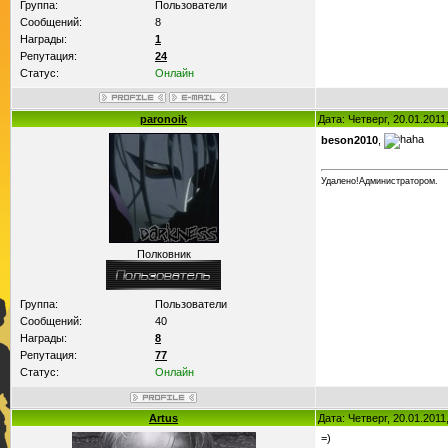
Группа:
Пользователи
Сообщений:
8
Награды:
1
Репутация:
24
Статус:
Онлайн
paronoik
Дата: Четверг, 20.01.201
beson2010
,
Удалено!Администратором.
Полковник
Группа:
Пользователи
Сообщений:
40
Награды:
8
Репутация:
77
Статус:
Онлайн
Artus
Дата: Четверг, 20.01.201
=)