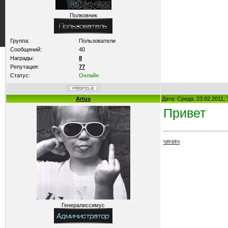
Полковник
Группа:
Пользователи
Сообщений:
40
Награды:
8
Репутация:
77
Статус:
Онлайн
Artus
Дата: Среда, 23.02.2011,
Привет
ЧЯЧЯЧ
Генералиссимус