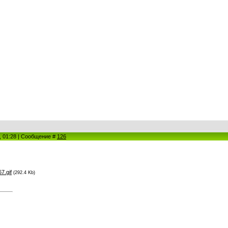
1, 01:28 | Сообщение #
126
7.gif
(292.4 Kb)