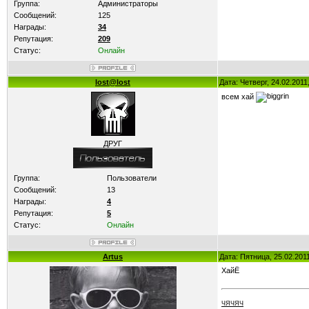
Группа:
Администраторы
Сообщений:
125
Награды:
34
Репутация:
209
Статус:
Онлайн
lost@lost
Дата: Четверг, 24.02.201
всем хай
ДРУГ
Группа:
Пользователи
Сообщений:
13
Награды:
4
Репутация:
5
Статус:
Онлайн
Artus
Дата: Пятница, 25.02.201
ХайЁ
ЧЯЧЯЧ