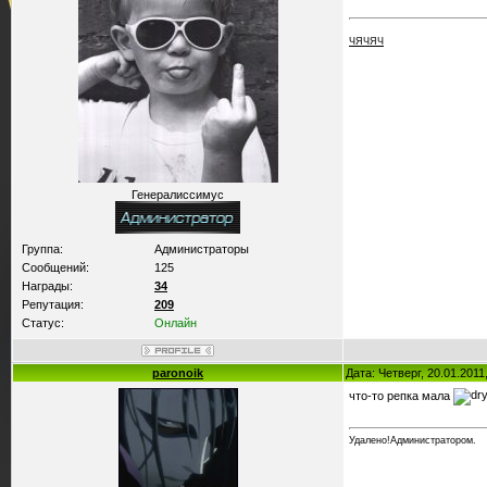
ЧЯЧЯЧ
Генералиссимус
Группа:
Администраторы
Сообщений:
125
Награды:
34
Репутация:
209
Статус:
Онлайн
paronoik
Дата: Четверг, 20.01.201
что-то репка мала
Удалено!Администратором.