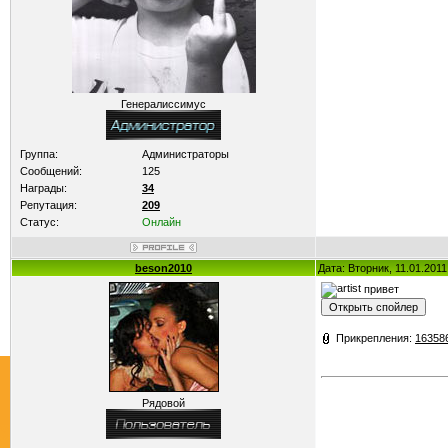
Генералиссимус
Группа:
Администраторы
Сообщений:
125
Награды:
34
Репутация:
209
Статус:
Онлайн
beson2010
Дата: Вторник, 11.01.201
привет
Прикрепления:
163586
Рядовой