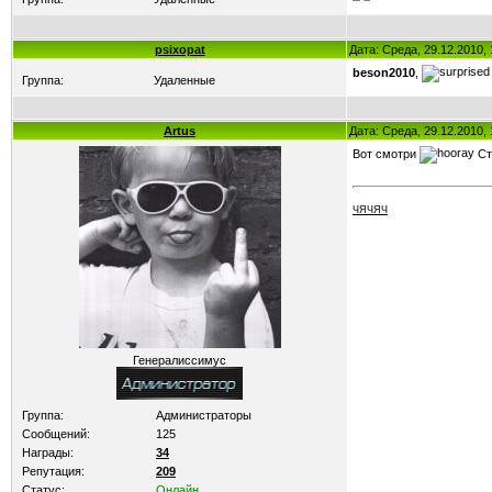
psixopat
Дата: Среда, 29.12.2010,
beson2010
,
Группа:
Удаленные
Artus
Дата: Среда, 29.12.2010,
Вот смотри
Ст
ЧЯЧЯЧ
Генералиссимус
Группа:
Администраторы
Сообщений:
125
Награды:
34
Репутация:
209
Статус:
Онлайн